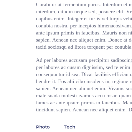
Curabitur at fermentum purus. Interdum et m
interdum, citudin neque sed, posuere elit. V
dapibus enim. Integer et tur is vel turpis veh
conubia nostra, per inceptos himenaeosivam
ante ipsum primis in faucibus. Mauris non ni
sapien. Aenean nec aliquet enim. Donec at dap
taciti sociosqu ad litora torquent per conubia
Ad per labores accusam percipitur sadipscing 
per labores ac cusam dignissim, sed te enim 
consequuntur id sea. Dicat facilisis efficiantu
hendrerit. Eos alii cibo insolens in, regione
sapien. Aenean nec aliquet enim. Vivams soda
male suada molesti ivamus accu msan quam s
fames ac ante ipsum primis in faucibus. Maur
tincidunt sapien. Aenean nec aliquet enim. 
Photo
Tech