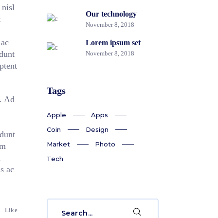
nisl
Our technology
t
November 8, 2018
 ac
Lorem ipsum set
idunt
November 8, 2018
ptent
Tags
n. Ad
Apple
Apps
Coin
Design
idunt
Market
Photo
em
a
Tech
s ac
Search
Like
for: