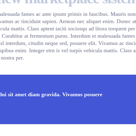
alesuada fames ac ante ipsum primis in faucibus. Mauris non 
ivamus ac tincidunt sapien. Aenean nec aliquet enim. Donec a
icula mattis. Class aptent taciti sociosqu ad litora torquent per
. Curabitur at fermentum purus. Interdum et malesuada fames
sl interdum, citudin neque sed, posuere elit. Vivamus ac tinc
ibus enim. Integer etrn is vel turpis vehicula mattis. Class a
 nostra per.
dui sit amet diam gravida. Vivamus posuere