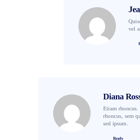
Jea
Quis
vel 
Diana Ros
Etiam rhoncus.
rhoncus, sem qu
sed ipsum.
Reply