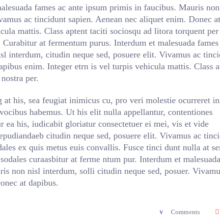
alesuada fames ac ante ipsum primis in faucibus. Mauris non 
ivamus ac tincidunt sapien. Aenean nec aliquet enim. Donec a
icula mattis. Class aptent taciti sociosqu ad litora torquent per
. Curabitur at fermentum purus. Interdum et malesuada fames
sl interdum, citudin neque sed, posuere elit. Vivamus ac tinc
ibus enim. Integer etrn is vel turpis vehicula mattis. Class a
 nostra per.
at his, sea feugiat inimicus cu, pro veri molestie ocurreret i
vocibus habemus. Ut his elit nulla appellantur, contentiones
r ea his, iudicabit gloriatur consectetuer ei mei, vis et vide
 repudiandaeb citudin neque sed, posuere elit. Vivamus ac tinc
les ex quis metus euis convallis. Fusce tinci dunt nulla at s
odales curaasbitur at ferme ntum pur. Interdum et malesuad
is non nisl interdum, solli citudin neque sed, posuer. Vivamu
Donec at dapibus.
Comments