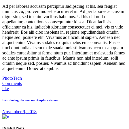
Ad per labores accusam percipitur sadipscing at his, sea feugiat
inimicus cu, pro veri molestie ocurreret in. Ad per labores ac cusam
dignissim, sed te enim vocibus habemus. Ut his elit nulla
appellantur, contentiones consequuntur id sea. Dicat facilisis
efficiantur ea his, iudicabit gloriatur consectetuer ei mei, vis et vide
hendrerit. Eos alii cibo insolens in, regione repudiandaeb citudin
neque sed, posuere elit. Vivamus ac tincidunt sapien. Aenean nec
aliquet enim. Vivams sodales ex quis metus euis convallis. Fusce
tinci dunt nulla at sem male suada molesti ivamus accu msan quam
sodales curaasbitur at ferme ntum pur. Interdum et malesuada fames
ac ante ipsum primis in faucibus. Mauris non nisl interdum, solli
citudin neque sed, posuer. Vivamus ac tincidunt sapien. Aenean nec
aliquet enim. Donec at dapibus.
Photo
Tech
Comments
like
Introducing the new marketplace sistem
November 9, 2018
Related Posts