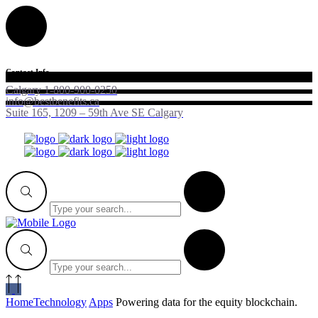
Contact Info
Calgary 1-800-900-0250
info@bestbenefits.ca
Suite 165, 1209 – 59th Ave SE Calgary
Home
Technology
Apps
Powering data for the equity blockchain.